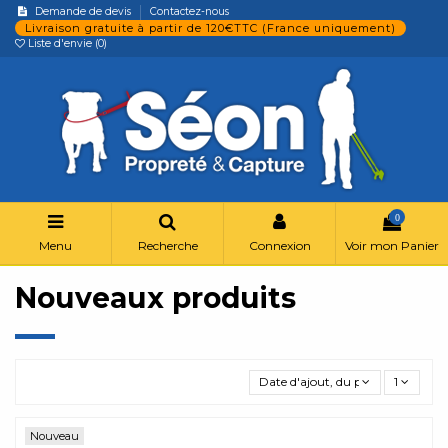
Demande de devis
Contactez-nous
Livraison gratuite à partir de 120€TTC (France uniquement)
Liste d'envie (
0
)
0
Menu
Recherche
Connexion
Voir mon Panier
Nouveaux produits
Date d'ajout, du plus récent au p
1
Nouveau