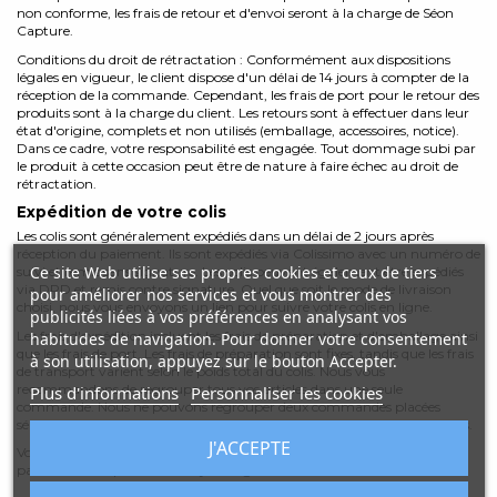
non conforme, les frais de retour et d'envoi seront à la charge de Séon
Capture.
Conditions du droit de rétractation : Conformément aux dispositions
légales en vigueur, le client dispose d'un délai de 14 jours à compter de la
réception de la commande. Cependant, les frais de port pour le retour des
produits sont à la charge du client. Les retours sont à effectuer dans leur
état d'origine, complets et non utilisés (emballage, accessoires, notice).
Dans ce cadre, votre responsabilité est engagée. Tout dommage subi par
le produit à cette occasion peut être de nature à faire échec au droit de
rétractation.
Expédition de votre colis
Les colis sont généralement expédiés dans un délai de 2 jours après
réception du paiement. Ils sont expédiés via Colissimo avec un numéro de
Ce site Web utilise ses propres cookies et ceux de tiers
suivi et remis sans signature. Les colis peuvent également être expédiés
via DPD et remis contre signature. Quel que soit le mode de livraison
pour améliorer nos services et vous montrer des
choisi, nous vous envoyons un lien pour suivre votre colis en ligne.
publicités liées à vos préférences en analysant vos
Les frais d'expédition incluent les frais de préparation et d'emballage ainsi
habitudes de navigation. Pour donner votre consentement
que les frais de port. Les frais de préparation sont fixes, tandis que les frais
à son utilisation, appuyez sur le bouton Accepter.
de transport varient selon le poids total du colis. Nous vous
recommandons de regrouper tous vos articles dans une seule
Plus d'informations
Personnaliser les cookies
commande. Nous ne pouvons regrouper deux commandes placées
séparément et des frais d'expédition s'appliquent à chacune d'entre elles.
J'ACCEPTE
Votre colis est expédié à vos propres risques, mais une attention
particulière est portée aux objets fragiles.