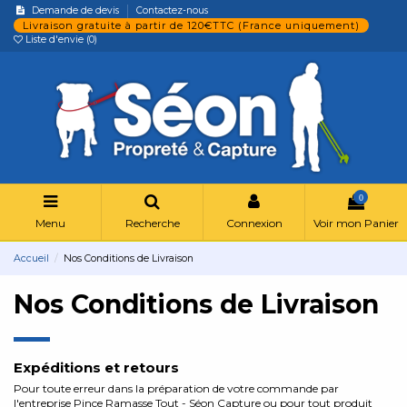
Demande de devis
Contactez-nous
Livraison gratuite à partir de 120€TTC (France uniquement)
Liste d'envie (
0
)
0
Menu
Recherche
Connexion
Voir mon Panier
Accueil
Nos Conditions de Livraison
Nos Conditions de Livraison
Expéditions et retours
Pour toute erreur dans la préparation de votre commande par
l'entreprise Pince Ramasse Tout - Séon Capture ou pour tout produit