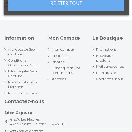
REJETER TOUT
Les dimensions des boîtes sont appropriées et vos articles sont
correctement protégés.
Information
Mon Compte
La Boutique
A propos de Séon
Mon compte
Promotions
Capture
Identifiant
Nouveaux
Conditions
produits
Identité
Générales de Vente
Meilleures ventes
Historique de vos
Infos Légales Séon
commandes
Plan du site
Capture
Adresses
Contactez-nous
Nos Conditions de
Livraison
Paiement sécurisé
Contactez-nous
Séon Capture
4 Z.A. Les Flaches,
42330 Saint-Galmier - FRANCE
+33 (0)9 61 45 37 57