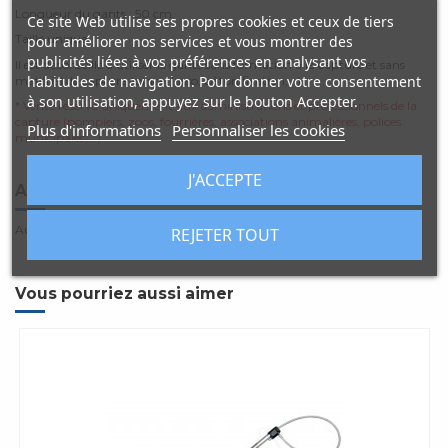
Longueur du gants : 50 cm.
Ce site Web utilise ses propres cookies et ceux de tiers
Taille unique.
pour améliorer nos services et vous montrer des
publicités liées à vos préférences en analysant vos
Il est déconseillé d'utiliser le gants sans formation à la capture et sans
habitudes de navigation. Pour donner votre consentement
matériel de capture (pince, lasso, bâton fixation,...)
à son utilisation, appuyez sur le bouton Accepter.
* Vente réservé uniquement aux administrations et professionnels de la
capture (pompiers, zoos, fourrières, associations animalières, polices
Plus d'informations
Personnaliser les cookies
municipales,...)
J'ACCEPTE
Avis clients
(0)
Aucun avis client
REJETER TOUT
Vous pourriez aussi aimer