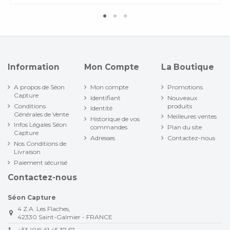
Information
Mon Compte
La Boutique
A propos de Séon
Mon compte
Promotions
Capture
Identifiant
Nouveaux
Conditions
produits
Identité
Générales de Vente
Meilleures ventes
Historique de vos
Infos Légales Séon
commandes
Plan du site
Capture
Adresses
Contactez-nous
Nos Conditions de
Livraison
Paiement sécurisé
Contactez-nous
Séon Capture
4 Z.A. Les Flaches,
42330 Saint-Galmier - FRANCE
+33 (0)9 61 45 37 57