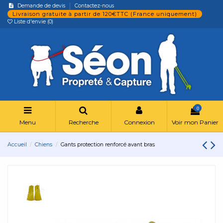
Demande de devis
Contactez-nous
Livraison gratuite à partir de 120€TTC (France uniquement)
Liste d'envie (
0
)
0
Menu
Recherche
Connexion
Voir mon Panier
Accueil
Chiens
Gants protection renforcé avant bras