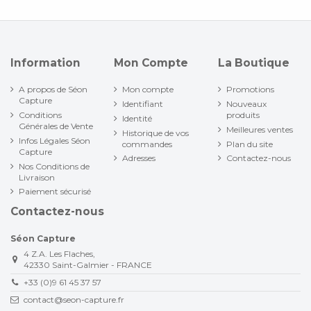
Information
Mon Compte
La Boutique
A propos de Séon
Mon compte
Promotions
Capture
Identifiant
Nouveaux
Conditions
produits
Identité
Générales de Vente
Meilleures ventes
Historique de vos
Infos Légales Séon
commandes
Plan du site
Capture
Adresses
Contactez-nous
Nos Conditions de
Livraison
Paiement sécurisé
Contactez-nous
Séon Capture
4 Z.A. Les Flaches,
42330 Saint-Galmier - FRANCE
+33 (0)9 61 45 37 57
contact@seon-capture.fr