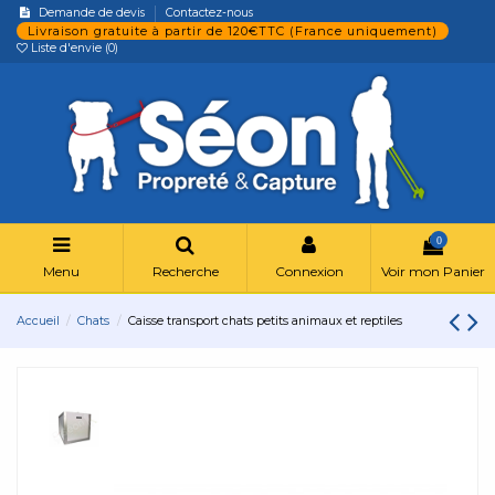
Demande de devis
Contactez-nous
Livraison gratuite à partir de 120€TTC (France uniquement)
Liste d'envie (
0
)
0
Menu
Recherche
Connexion
Voir mon Panier
Accueil
Chats
Caisse transport chats petits animaux et reptiles