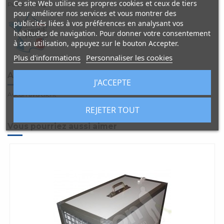
Ce site Web utilise ses propres cookies et ceux de tiers
Poids : 4.0 kg.
pour améliorer nos services et vous montrer des
publicités liées à vos préférences en analysant vos
habitudes de navigation. Pour donner votre consentement
à son utilisation, appuyez sur le bouton Accepter.
Plus d'informations
Personnaliser les cookies
Avis clients
(0)
J'ACCEPTE
Aucun avis client
REJETER TOUT
Vous pourriez aussi aimer