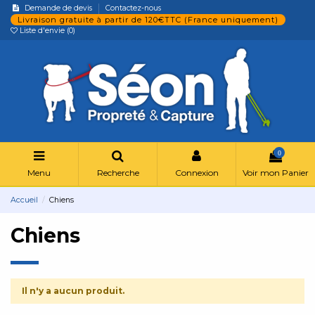
Demande de devis
Contactez-nous
Livraison gratuite à partir de 120€TTC (France uniquement)
Liste d'envie (
0
)
0
Menu
Recherche
Connexion
Voir mon Panier
Accueil
Chiens
Chiens
Il n'y a aucun produit.