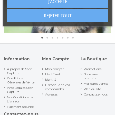
J'ACCEPTE
REJETER TOUT
Information
Mon Compte
La Boutique
A propos de Séon
Mon compte
Promotions
Capture
Identifiant
Nouveaux
Conditions
produits
Identité
Générales de Vente
Meilleures ventes
Historique de vos
Infos Légales Séon
commandes
Plan du site
Capture
Adresses
Contactez-nous
Nos Conditions de
Livraison
Paiement sécurisé
Contactez-nous